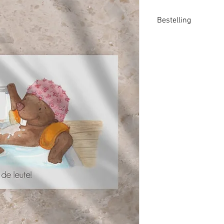
Bestelling
Heb je interesse in 
berichtje met de na
de hoeveelheden. Da
overschrijving wordt